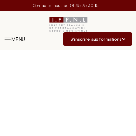
Contactez-nous au
01 45 75 30 15
MENU
S'inscrire aux formations
ENTREPRISE
TRANSFORMER
VOTRE
ÉQUIPE
Nous accompagnons les organisations qui souhaitent
développer les compétences de leurs collaborateurs.
Nos formations, séminaires et interventions en
communication, leadership et développement personnel